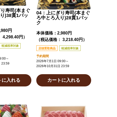
ぎり寿司(本まぐ
04：上にぎり寿司(本まぐ
り)38貫1パッ
ろ中とろ入り)28貫1パッ
ク
,980円
本体価格：
2,980円
4,298.40円）
（税込価格： 3,218.40円）
軽減税率対象
店頭受取商品
軽減税率対象
予約期間
:00
～
2026年7月1日 09:00
～
23:59
2026年10月31日 23:59
トに入れる
カートに入れる