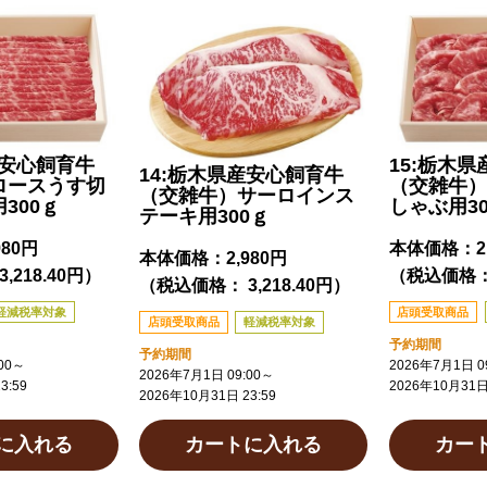
産安心飼育牛
15:栃木
14:栃木県産安心飼育牛
ロースうす切
（交雑牛）
（交雑牛）サーロインス
300ｇ
しゃぶ用30
テーキ用300ｇ
980円
本体価格：
2
本体価格：
2,980円
,218.40円）
（税込価格： 
（税込価格： 3,218.40円）
軽減税率対象
店頭受取商品
店頭受取商品
軽減税率対象
予約期間
予約期間
00
～
2026年7月1日 09
2026年7月1日 09:00
～
3:59
2026年10月31日 
2026年10月31日 23:59
に入れる
カートに入れる
カー