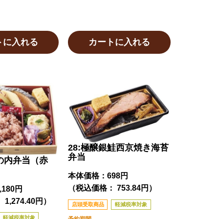
トに入れる
カートに入れる
28:極醸銀鮭西京焼き海苔
弁当
幕の内弁当（赤
本体価格：
698円
（税込価格： 753.84円）
,180円
1,274.40円）
店頭受取商品
軽減税率対象
軽減税率対象
予約期間