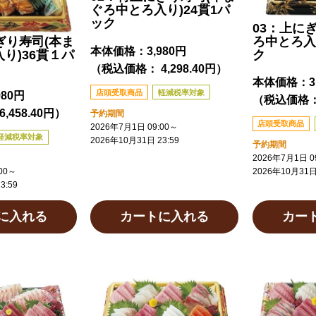
ぐろ中とろ入り)24貫1パ
ック
03：上に
ろ中とろ入
ぎり寿司(本ま
本体価格：
3,980円
ク
り)36貫１パ
（税込価格： 4,298.40円）
本体価格：
3
店頭受取商品
軽減税率対象
980円
（税込価格： 
,458.40円）
予約期間
店頭受取商品
2026年7月1日 09:00
～
軽減税率対象
2026年10月31日 23:59
予約期間
2026年7月1日 09
2026年10月31日 
00
～
3:59
に入れる
カートに入れる
カー