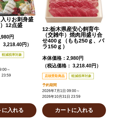
ろ入りお刺身盛
）12点盛
12:栃木県産安心飼育牛
（交雑牛）焼肉用盛り合
,980円
せ400ｇ（もも250ｇ、バ
3,218.40円）
ラ150ｇ）
軽減税率対象
本体価格：
2,980円
（税込価格： 3,218.40円）
:00
～
23:59
店頭受取商品
軽減税率対象
予約期間
2026年7月1日 09:00
～
2026年10月31日 23:59
トに入れる
カートに入れる