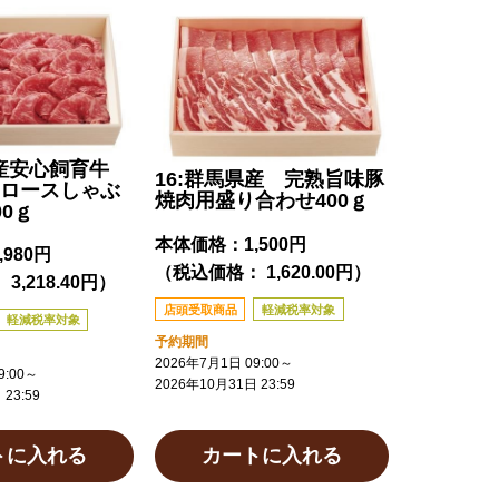
県産安心飼育牛
16:群馬県産 完熟旨味豚
ロースしゃぶ
焼肉用盛り合わせ400ｇ
0ｇ
本体価格：
1,500円
,980円
（税込価格： 1,620.00円）
3,218.40円）
店頭受取商品
軽減税率対象
軽減税率対象
予約期間
2026年7月1日 09:00
～
:00
～
2026年10月31日 23:59
23:59
トに入れる
カートに入れる