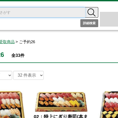
詳細検索
受取商品
ご予約26
6
全33件
02：特上にぎり寿司(本ま