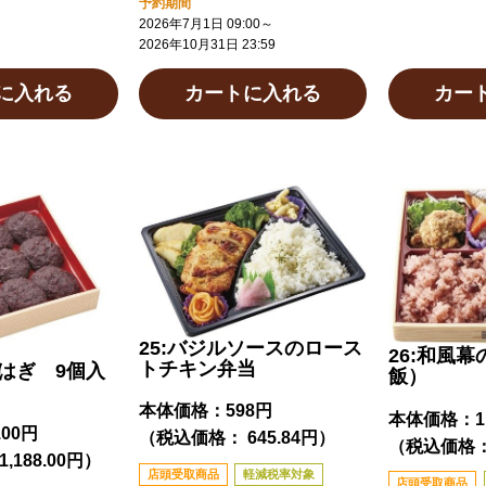
予約期間
2026年7月1日 09:00
～
2026年10月31日 23:59
に入れる
カートに入れる
カー
25:バジルソースのロース
26:和風
トチキン弁当
おはぎ 9個入
飯）
本体価格：
598円
本体価格：
1
100円
（税込価格： 645.84円）
（税込価格： 
,188.00円）
店頭受取商品
軽減税率対象
店頭受取商品