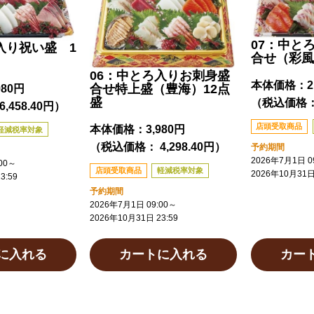
07：中と
入り祝い盛 1
合せ（彩風
06：中とろ入りお刺身盛
本体価格：
2
合せ特上盛（豊海）12点
980円
盛
（税込価格： 
,458.40円）
店頭受取商品
本体価格：
3,980円
軽減税率対象
（税込価格： 4,298.40円）
予約期間
2026年7月1日 09
00
～
店頭受取商品
軽減税率対象
2026年10月31日 
3:59
予約期間
2026年7月1日 09:00
～
2026年10月31日 23:59
に入れる
カートに入れる
カー