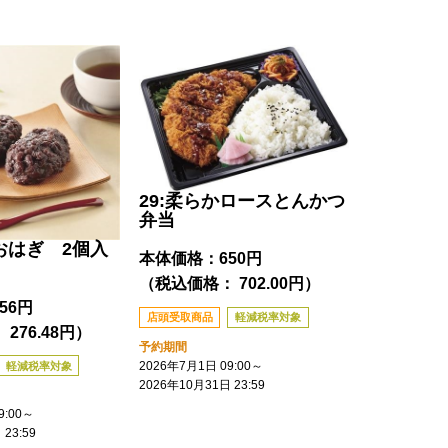
29:柔らかロースとんかつ
弁当
りおはぎ 2個入
本体価格：
650円
（税込価格： 702.00円）
256円
店頭受取商品
軽減税率対象
276.48円）
予約期間
2026年7月1日 09:00
～
軽減税率対象
2026年10月31日 23:59
:00
～
23:59